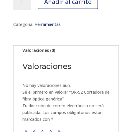
Añadir al carrito
52
Cortadora
de
fibra
Categoría:
Herramientas
óptica
genérica
cantidad
Valoraciones (0)
Valoraciones
No hay valoraciones aún.
Sé el primero en valorar “OR-52 Cortadora de
fibra óptica genérica”
Tu dirección de correo electrónico no será
publicada.
Los campos obligatorios están
marcados con
*