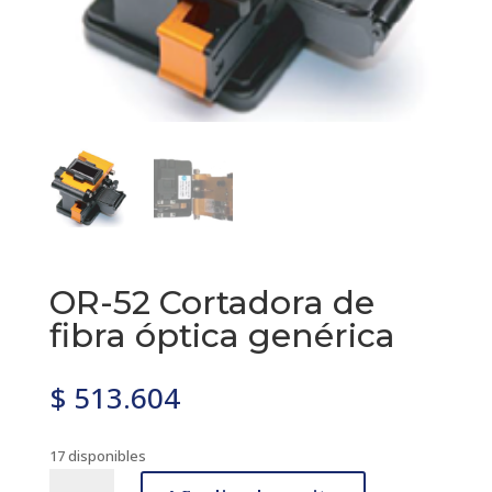
OR-52 Cortadora de
fibra óptica genérica
$
513.604
17 disponibles
OR-