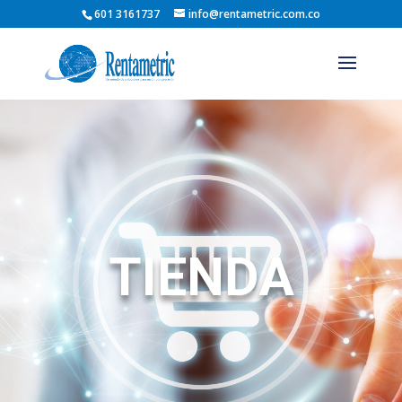
601 3161737
info@rentametric.com.co
TIENDA