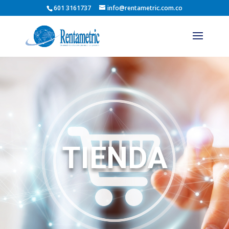
601 3161737
info@rentametric.com.co
TIENDA