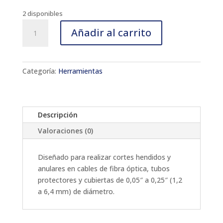
2 disponibles
MB06
Añadir al carrito
Microherramienta
de
hendidura
y
Categoría:
Herramientas
anillo
ajustable
cantidad
Descripción
Valoraciones (0)
Diseñado para realizar cortes hendidos y
anulares en cables de fibra óptica, tubos
protectores y cubiertas de 0,05″ a 0,25″ (1,2
a 6,4 mm) de diámetro.