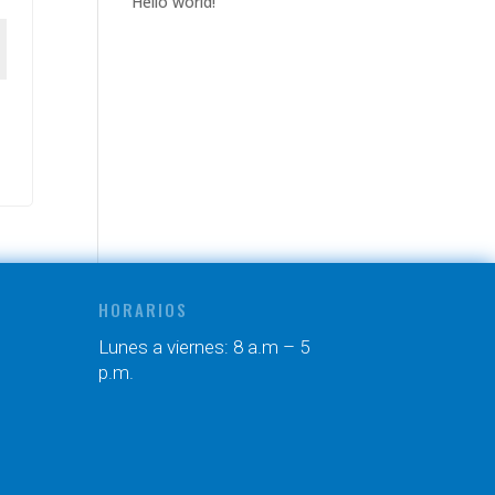
Hello world!
HORARIOS
Lunes a viernes: 8 a.m – 5
p.m.