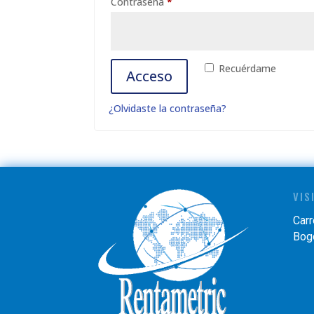
Obligatorio
Contraseña
*
Recuérdame
Acceso
¿Olvidaste la contraseña?
VIS
Carr
Bogo