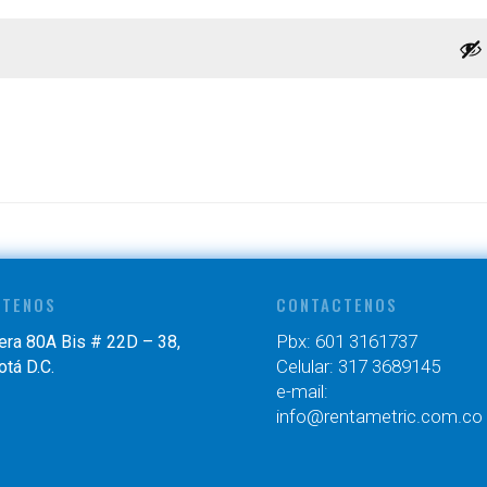
ITENOS
CONTACTENOS
Pbx: 601 3161737
era 80A Bis # 22D – 38,
Celular: 317 3689145
tá D.C.
e-mail:
info@rentametric.com.co