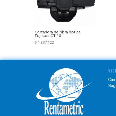
Cortadora de fibra óptica
Fujikura CT-16
$
1.837.122
VIS
Carr
Bogo